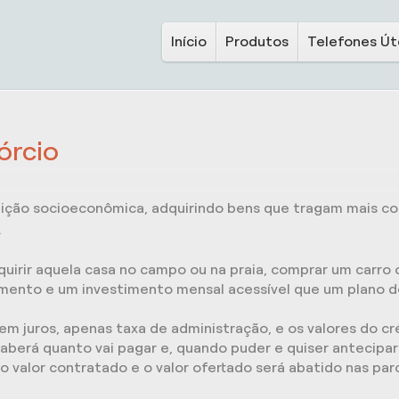
Início
Produtos
Telefones Út
órcio
ção socioeconômica, adquirindo bens que tragam mais con
.
dquirir aquela casa no campo ou na praia, comprar um carro
amento e um investimento mensal acessível que um plano d
tem juros, apenas taxa de administração, e os valores do c
berá quanto vai pagar e, quando puder e quiser antecipar
 o valor contratado e o valor ofertado será abatido nas par