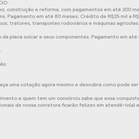
IO:
eno, construção e reforma, com pagamentos em até 200 mes
ans. Pagamento em até 80 meses; Crédito de R$25 mil a R$
bus, tratores, transportes rodoviários e máquinas agrícol
ão da placa solcar e seus componentes. Pagamento em até 
:
ês;
 Faça uma cotação agora mesmo e descubra como pode ser f
stimento e quem tem um consórcio sabe que essa conquist
ionais de nossa corretora ficarão felizes em atendê-lo(a) 